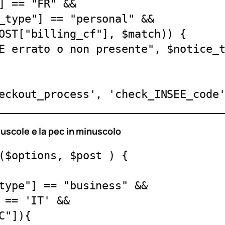
eckout_process', 'check_INSEE_code
iuscole e la pec in minuscolo
($options, $post ) {
