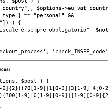
ns, $post ) {

eckout_process', 'check_INSEE_code
ancesi
tions, $post ) {

)(?00[1-9]|0[1-9][0-9]|[1-9][0-9]{