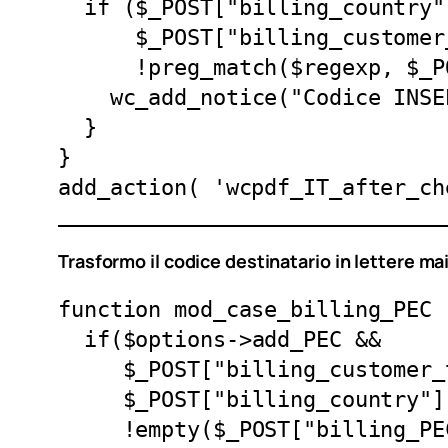
  if ($_POST["billing_country"] == "FR" &&

      $_POST["billing_customer_type"] == "personal" &&

      !preg_match($regexp, $_POST["billing_cf"], $match)) {

    wc_add_notice("Codice INSEE errato o non presente", $notice_type = "error");

  }

}

add_action( 'wcpdf_IT_after_ch
Trasformo il codice destinatario in lettere ma
function mod_case_billing_PEC 
  if($options->add_PEC &&

     $_POST["billing_customer_type"] == "business" &&

     $_POST["billing_country"] == 'IT' &&

     !empty($_POST["billing_PEC"]){
