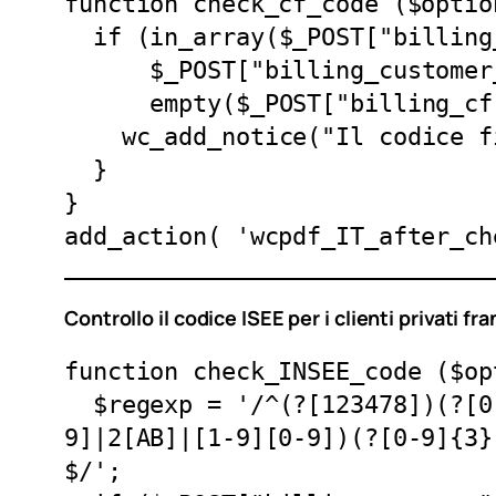
function check_cf_code ($optio
  if (in_array($_POST["billing_country"], $options->eu_vat_countries) &&

      $_POST["billing_customer_type"] == "personal" &&

      empty($_POST["billing_cf"]) ) {

    wc_add_notice("Il codice fiscale è sempre obbligatorio", $notice_type = "error");

  }

}

add_action( 'wcpdf_IT_after_ch
Controllo il codice ISEE per i clienti privati fr
function check_INSEE_code ($op
  $regexp = '/^(?[123478])(?[0-9]{2})(?0[1-9]|1[0-2]|3[1-9]|4[0-2]|[5-9][0-9]|20)(?[0][1-
9]|2[AB]|[1-9][0-9])(?[0-9]{3}
$/';
