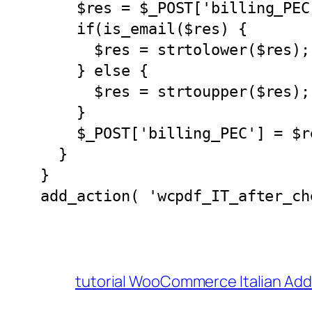
    $res = $_POST['billing_PEC'];

    if(is_email($res) {

      $res = strtolower($res);

    } else {

      $res = strtoupper($res);

    }

    $_POST['billing_PEC'] = $res;

  }

}

add_action( 'wcpdf_IT_after_ch
tutorial WooCommerce Italian Ad