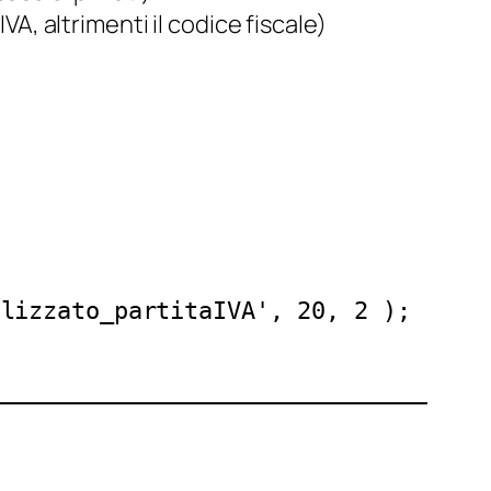
A, altrimenti il codice fiscale)
{
;
alizzato_partitaIVA', 20, 2 );