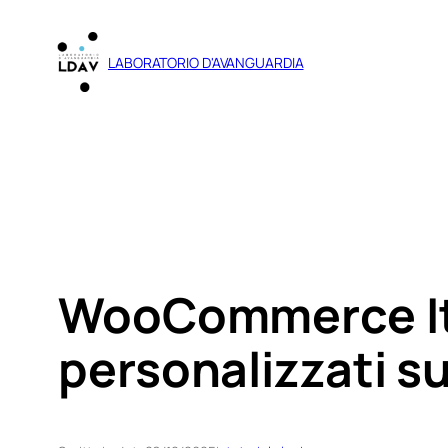
Vai
al
LABORATORIO D'AVANGUARDIA
contenuto
WooCommerce Ita
personalizzati su