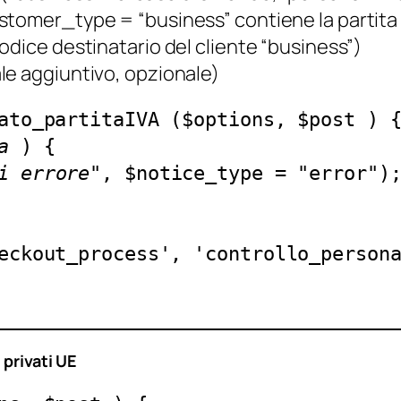
stomer_type = “business” contiene la partita IV
 codice destinatario del cliente “business”)
ale aggiuntivo, opzionale)
ato_partitaIVA ($options, $post ) 
a
 ) { 
i errore
", $notice_type = "error")
eckout_process', 'controllo_person
 privati UE