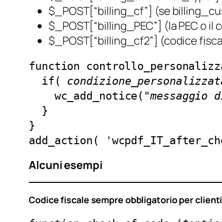
$_POST[“billing_cf”]
(se billing_cu
$_POST[“billing_PEC”]
(la PEC o il
$_POST[“billing_cf2”]
(codice fisc
function controllo_personalizz
  if( 
condizione_personalizzat
    wc_add_notice("
messaggio d
  }
}
add_action( 'wcpdf_IT_after_ch
Alcuni esempi
Codice fiscale sempre obbligatorio per clienti