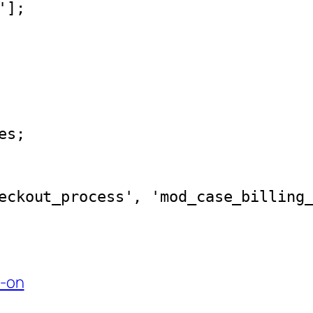
eckout_process', 'mod_case_billing
d-on