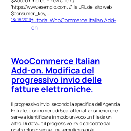
$woocommerce = new Client(
‘https://www.esempio.com’, // la URL del sito web
$consumer_key, …
tutorial WooCommerce Italian Add-
18/06/2019
on
WooCommerce Italian
Add-on. Modifica del
progressivo invio delle
fatture elettroniche.
Il progressivo invio, secondo la specifica dell’Agenzia
Entrate, è un numero di 5 caratteri alfanumerici che
serve a identificare in modo univoco un file da un
altro. Di default il progressivo invio calcolato dal
nostro plugin segue una semplice regola