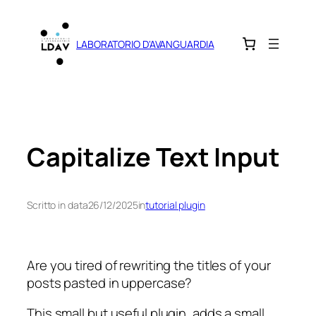
Vai
al
LABORATORIO D'AVANGUARDIA
contenuto
Capitalize Text Input
Scritto in data
26/12/2025
in
tutorial plugin
Are you tired of rewriting the titles of your
posts pasted in uppercase?
This small but useful plugin, adds a small