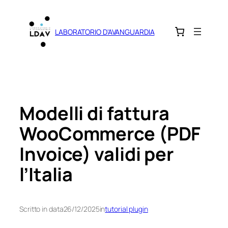
Vai
al
LABORATORIO D'AVANGUARDIA
contenuto
Modelli di fattura
WooCommerce (PDF
Invoice) validi per
l’Italia
Scritto in data
26/12/2025
in
tutorial plugin