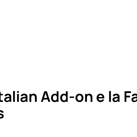
lian Add-on e la F
s