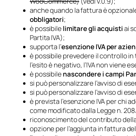
WooCommerce)
(vedi v.0.9);
anche quando la fattura è opzionale,
obbligatori
;
è possibile
limitare gli acquisti
ai s
Partita IVA);
supporta l’
esenzione IVA per azien
è possibile prevedere il controllo in 
l’esito è negativo, l’IVA non viene e
è possibile
nascondere i campi Part
si può personalizzare l’avviso di ese
si può personalizzare l’avviso di esen
è prevista l’esenzione IVA per chi ad
come modificato dalla Legge n. 208
riconoscimento del contributo della 
opzione per l’aggiunta in fattura del