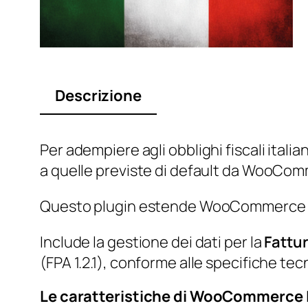
o
m
m
e
r
Descrizione
c
e
Per adempiere agli obblighi fiscali ita
I
a quelle previste di default da WooC
t
a
Questo plugin estende WooCommerce con 
l
i
Include la gestione dei dati per la
Fattur
a
(FPA 1.2.1), conforme alle specifiche tec
n
Le caratteristiche di WooCommerce 
A