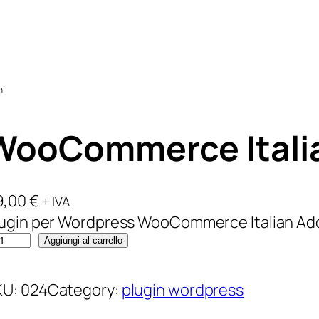
n
WooCommerce Itali
9,00
€
+ IVA
lugin per Wordpress WooCommerce Italian Ad
Aggiungi al carrello
KU:
024
Category:
plugin wordpress