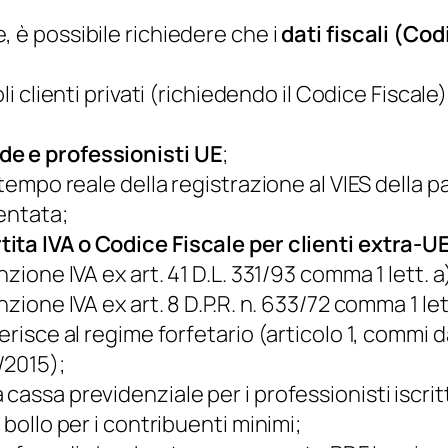
 è possibile richiedere che i
dati fiscali (Cod
oli clienti privati (richiedendo il Codice Fiscal
de e professionisti UE
;
tempo reale della registrazione al VIES della pa
sentata;
ita IVA o Codice Fiscale per clienti extra-U
nzione IVA ex art. 41 D.L. 331/93 comma 1 lett. 
zione IVA ex art. 8 D.P.R. n. 633/72 comma 1 lett
erisce al regime forfetario (articolo 1, commi 
/2015);
cassa previdenziale per i professionisti iscrit
 bollo per i contribuenti minimi;