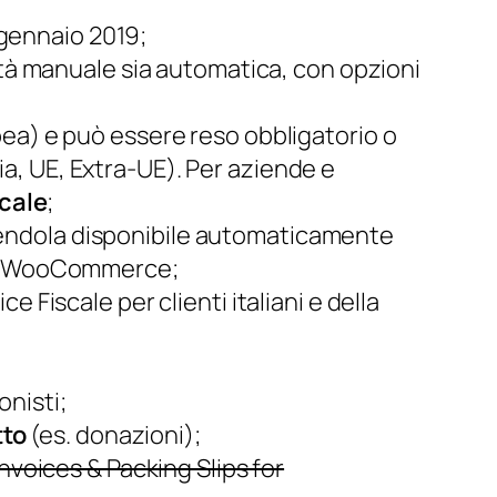
l gennaio 2019;
lità manuale sia automatica, con opzioni
ea) e può essere reso obbligatorio o
lia, UE, Extra-UE). Per aziende e
scale
;
endendola disponibile automaticamente
 di WooCommerce;
 Fiscale per clienti italiani e della
onisti;
tto
(es. donazioni);
nvoices & Packing Slips for