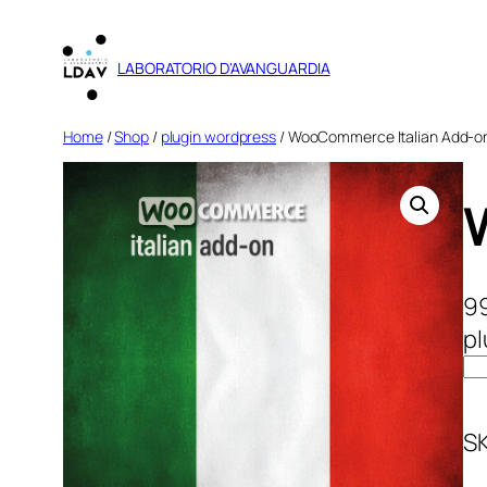
Vai
al
LABORATORIO D'AVANGUARDIA
contenuto
Home
/
Shop
/
plugin wordpress
/ WooCommerce Italian Add-o
9
p
W
o
o
S
C