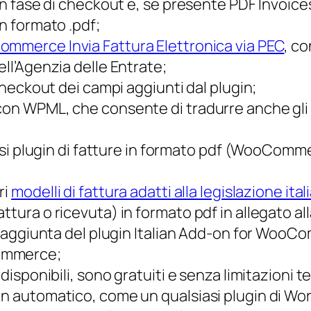
o in fase di checkout e, se presente PDF Invoi
in formato .pdf;
mmerce Invia Fattura Elettronica via PEC
, co
ell’Agenzia delle Entrate;
 checkout dei campi aggiunti dal plugin;
con WPML, che consente di tradurre anche gli 
ffusi plugin di fatture in formato pdf (WooCom
ri
modelli di fattura adatti alla legislazione ital
ttura o ricevuta) in formato pdf in allegato al
, l’aggiunta del plugin Italian Add-on for Wo
Commerce;
 disponibili, sono gratuiti e senza limitazioni t
in automatico, come un qualsiasi plugin di Wo