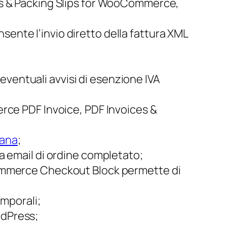
ces & Packing Slips for WooCommerce,
nsente l’invio diretto della fattura XML
eventuali avvisi di esenzione IVA
merce PDF Invoice, PDF Invoices &
iana
;
la email di ordine completato;
oCommerce Checkout Block permette di
emporali;
rdPress;