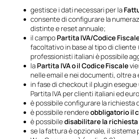
d
gestisce i dati necessari per la
Fatt
d
consente di configurare la numeraz
-
distinte e reset annuale;
o
il campo
Partita IVA/Codice Fiscal
n
facoltativo in base al tipo di client
q
professionisti italiani è possibile
u
la
Partita IVA o il Codice Fiscale
vie
a
nelle email e nei documenti, oltr
n
in fase di checkout il plugin esegu
t
Partita IVA per clienti italiani ed eur
i
è possibile configurare la richiesta
t
è possibile rendere
obbligatorio i
à
è possibile
disabilitare la richiest
se la fattura è opzionale, il sistem