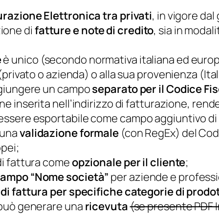
urazione Elettronica tra privati
, in vigore da
ione di
fatture e note di credito
, sia in moda
e
è unico (secondo normativa italiana ed europ
e (privato o azienda) o alla sua provenienza (Ita
 aggiungere un campo
separato per il Codice Fi
ne inserita nell’indirizzo di fatturazione, r
e a essere esportabile come campo aggiuntivo
e una
validazione formale
(con RegEx) del Codice
opei;
 di fattura come
opzionale per il cliente
;
l campo “Nome società”
per aziende e professi
a di fattura per specifiche categorie di prodo
a può generare una
ricevuta
(se presente PDF I