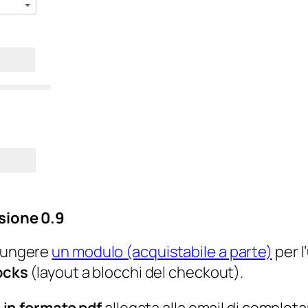
rsione 0.9
giungere
un modulo (acquistabile a parte)
per l
ocks
(layout a blocchi del checkout).
 in formato pdf
allegata alla email di completa